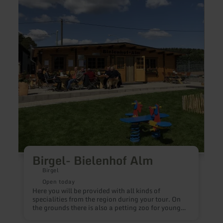
Birgel-
Ormo
Bielenhof
-
Alm
Gasth
"Bei
Lonn
Birgel- Bielenhof Alm
Birgel
Open today
Here you will be provided with all kinds of
specialities from the region during your tour. On
H
the grounds there is also a petting zoo for young
e
and old and a milk filling station with farm shop -