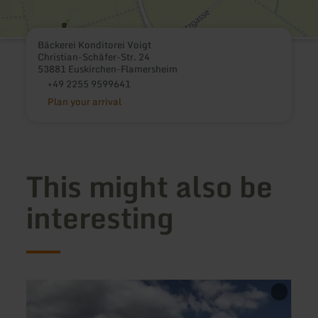
Bäckerei Konditorei Voigt
Christian-Schäfer-Str. 24
53881 Euskirchen-Flamersheim
+49 2255 9599641
Plan your arrival
This might also be
interesting
learn
learn
more
more
about:
about