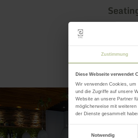
Seatin
Zustimmung
Diese Webseite verwendet 
Wir verwenden Cookies, um I
und die Zugriffe auf unsere 
Website an unsere Partner fü
möglicherweise mit weiteren
der Dienste gesammelt habe
Einwilligungsauswahl
Notwendig