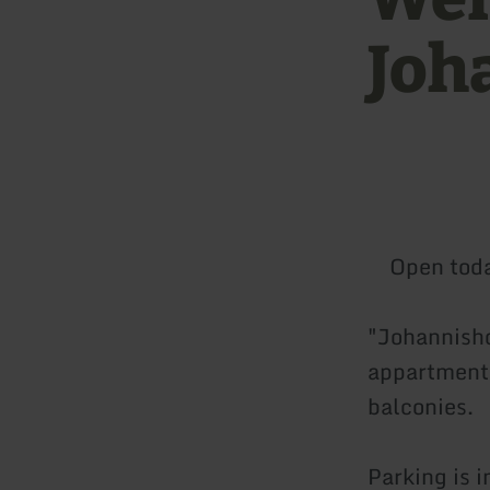
Joh
Open tod
"Johannisho
appartments
balconies.
Parking is 