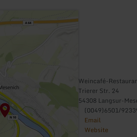
Weincafé-Restauran
Trierer Str. 24
54308 Langsur-Mes
(0049)6501/9233
Email
Website