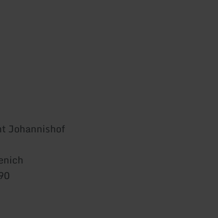
t Johannishof
enich
90