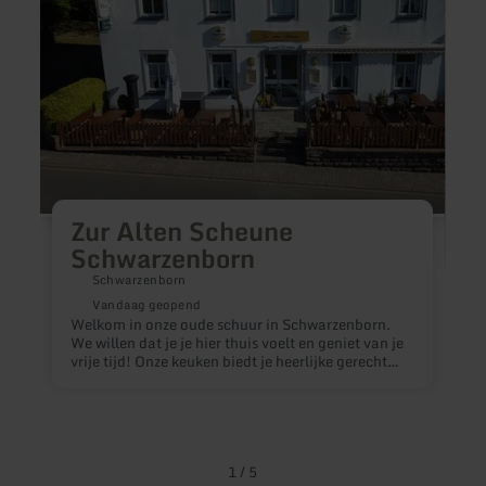
Scheune
Bierg
Schwarzenborn
1177
Zur Alten Scheune
Schwarzenborn
Schwarzenborn
Vandaag geopend
Welkom in onze oude schuur in Schwarzenborn.
We willen dat je je hier thuis voelt en geniet van je
vrije tijd! Onze keuken biedt je heerlijke gerechten
B
in de traditionele Duits-Oostenrijkse stijl.
v
K
1
/
5