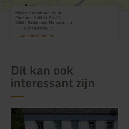
Bäckerei Konditorei Voigt
Christian-Schäfer-Str. 24
53881 Euskirchen-Flamersheim
+49 2255 9599641
Aankomst plannen
Dit kan ook
interessant zijn
meer
meer
informatie
inform
over:
over:
Zur
Bayri
Alten
Burg