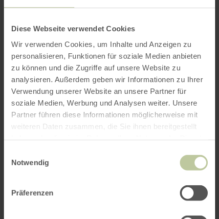
Diese Webseite verwendet Cookies
Prices
Wir verwenden Cookies, um Inhalte und Anzeigen zu
Contact details for the provider
personalisieren, Funktionen für soziale Medien anbieten
zu können und die Zugriffe auf unsere Website zu
analysieren. Außerdem geben wir Informationen zu Ihrer
Verwendung unserer Website an unsere Partner für
Request a quote
soziale Medien, Werbung und Analysen weiter. Unsere
Partner führen diese Informationen möglicherweise mit
weiteren Daten zusammen, die Sie ihnen bereitgestellt
haben oder die sie im Rahmen Ihrer Nutzung der Dienste
gesammelt haben.
You can request the offer
"Wanderung entlang
Einwilligungsauswahl
Notwendig
der Höfener Hecken"
from the provider
Rureifel
Tourismus GmbH
here.
Präferenzen
Your travel details