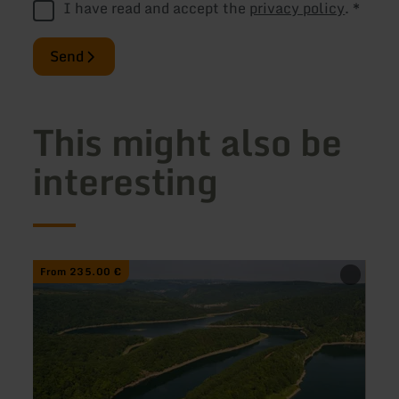
I have read and accept the
privacy policy
.
*
Send
This might also be
interesting
learn
learn
From 235.00 €
From
more
more
about:
about
Radreise:
Stolbe
Eifel-
Genu
Höhen-
trifft
Route
Gesch