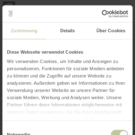
Back
Skip to main content
Skip to search
Skip to main navigation
Skip to footer
to
home
page
BOOK
SEARCH
MENU
The leisure activities listed below have been
Zustimmung
Details
Über Cookies
posted on the Regiondo booking platform by the
provider Rureifel Tourismus GmbH. The provider
Rureifel Tourismus GmbH is solely responsible
Diese Webseite verwendet Cookies
for the content.
Wir verwenden Cookies, um Inhalte und Anzeigen zu
personalisieren, Funktionen für soziale Medien anbieten
zu können und die Zugriffe auf unsere Website zu
analysieren. Außerdem geben wir Informationen zu Ihrer
Verwendung unserer Website an unsere Partner für
soziale Medien, Werbung und Analysen weiter. Unsere
Partner führen diese Informationen möglicherweise mit
weiteren Daten zusammen, die Sie ihnen bereitgestellt
haben oder die sie im Rahmen Ihrer Nutzung der Dienste
gesammelt haben.
Einwilligungsauswahl
Notwendig