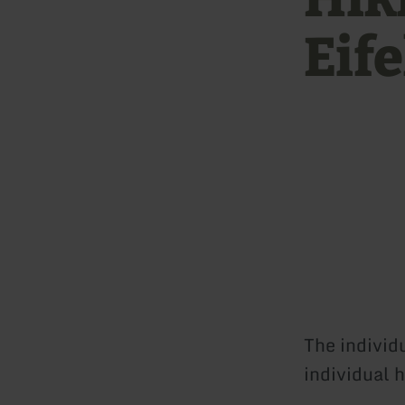
Eif
The individ
individual 