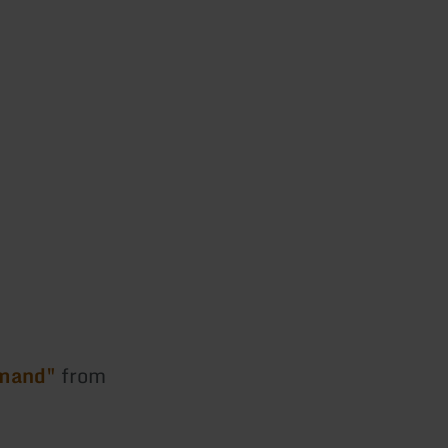
emand"
from