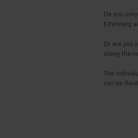
Do you only
Eifelsteig a
Or are you i
along the r
The individ
can be flex