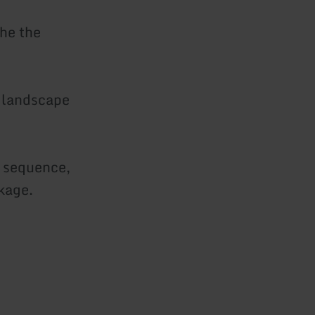
the the
f landscape
n sequence,
kage.