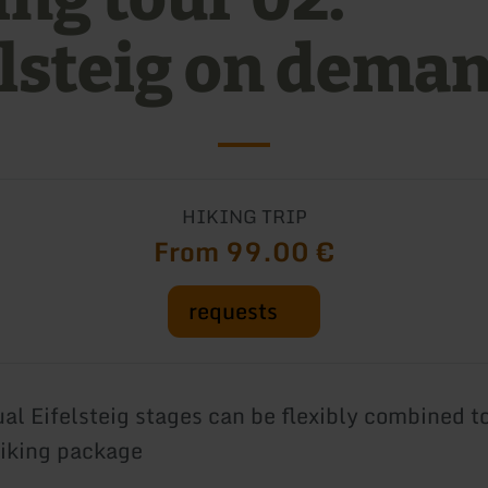
elsteig on dema
HIKING TRIP
From 99.00 €
requests
ual Eifelsteig stages can be flexibly combined t
hiking package