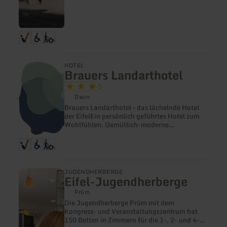
mehr
HOTEL
Brauers Landarthotel
erfahren
zu:
S
Brauers
Daun
Landarthotel
Brauers Landarthotel – das lächelnde Hotel
der EifelEin persönlich geführtes Hotel zum
Wohlfühlen. Gemütlich-moderne
Gästezimmer, ein Wellnessbereich mit
verschiedenen Saunen und Ruheräumen und
als kulinarisches Highlight besuchen Sie am
Abend das "Brauer´s 800°C Restaurant". Hier
reift das Fleisch aus der eigenen
mehr
JUGENDHERBERGE
Ochsenhaltung in einem Reifeschrank mitten
Eifel-Jugendherberge
erfahren
im Restaurant und zubereitet wird es letztlich
zu:
Prüm
auf einem 800°C heißen Grill ohne die
Eifel-
Zugabe von Öl und Fett. Ein
Die Jugendherberge Prüm mit dem
Jugendherberge
unvergleichliches Geschmackserlebnis.
Kongress- und Veranstaltungszentrum hat
Natürlich finden sich auch traditionelle
150 Betten in Zimmern für die 1-, 2- und 4-