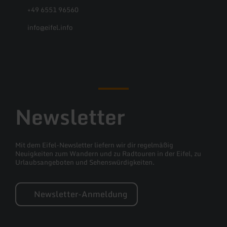
unabh&auml;ngig der Teilnehmerzahl.
+49 6551 96560
Gestellt werden Stirnlampen mit
Rotlichtfunktion sowie Isomatten.
info@eifel.info
Facebook
Instagram
Pinterest
YouTube
Newsletter
Mit dem Eifel-Newsletter liefern wir dir regelmäßig
Neuigkeiten zum Wandern und zu Radtouren in der Eifel, zu
Urlaubsangeboten und Sehenswürdigkeiten.
Newsletter-Anmeldung