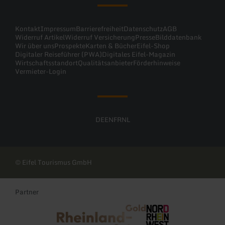
Kontakt
Impressum
Barrierefreiheit
Datenschutz
AGB
Widerruf Artikel
Widerruf Versicherung
Presse
Bilddatenbank
Wir über uns
Prospekte
Karten & Bücher
Eifel-Shop
Digitaler Reiseführer (PWA)
Digitales Eifel-Magazin
Wirtschaftsstandort
Qualitätsanbieter
Förderhinweise
Vermieter-Login
DE
EN
FR
NL
© Eifel Tourismus GmbH
Partner
Rheinland-Pfalz Tourismus
NRW Tourismus