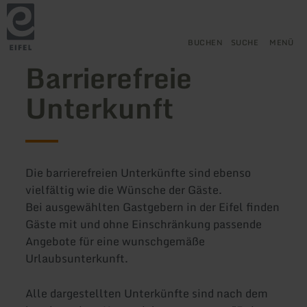
Zurück
Zum Hauptinhalt springen
Zur Suche springen
Zur Hauptnavigation springe
Zum Footer springen
zur
Startseite
BUCHEN
SUCHE
MENÜ
Barrierefreie
Unterkunft
Die barrierefreien Unterkünfte sind ebenso
vielfältig wie die Wünsche der Gäste.
Bei ausgewählten Gastgebern in der Eifel finden
Gäste mit und ohne Einschränkung passende
Angebote für eine wunschgemäße
Urlaubsunterkunft.
Alle dargestellten Unterkünfte sind nach dem