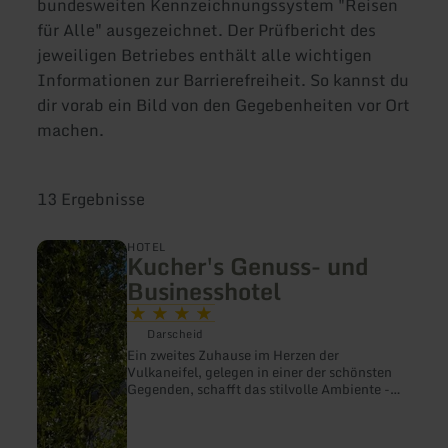
bundesweiten Kennzeichnungssystem "Reisen
für Alle" ausgezeichnet. Der Prüfbericht des
jeweiligen Betriebes enthält alle wichtigen
Informationen zur Barrierefreiheit. So kannst du
dir vorab ein Bild von den Gegebenheiten vor Ort
machen.
13 Ergebnisse
mehr
HOTEL
Kucher's Genuss- und
erfahren
zu:
Businesshotel
Kucher's
Genuss-
und
Darscheid
Businesshotel
Ein zweites Zuhause im Herzen der
Vulkaneifel, gelegen in einer der schönsten
Gegenden, schafft das stilvolle Ambiente -
sehr persönlich, sehr familiär, sehr
liebenswert, mit viel Atmosphäre und einem
Hauch Exklusivität.Gastfreundschaft ist für