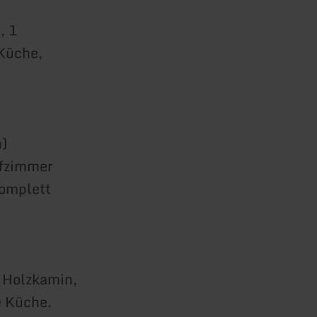
, 1
Küche,
n)
afzimmer
komplett
 Holzkamin,
e Küche.