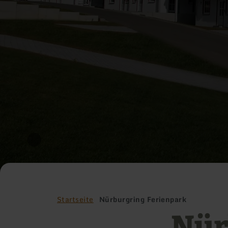
Startseite
Nürburgring Ferienpark
Nür