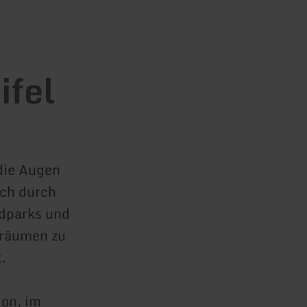
ifel
 die Augen
sch durch
ldparks und
nsräumen zu
t.
ion, im