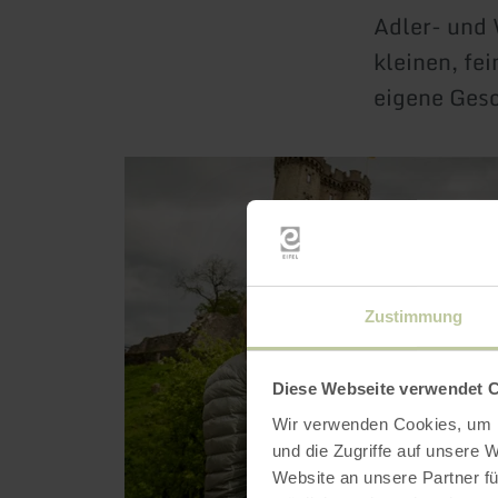
Adler- und 
kleinen, fe
eigene Gesc
mehr
erfahren
zu:
Adler-
und
Wolfspark
Kasselburg
Zustimmung
Diese Webseite verwendet 
Wir verwenden Cookies, um I
und die Zugriffe auf unsere 
Website an unsere Partner fü