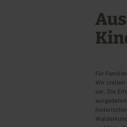
Aus
Kin
Für Familie
Wir stellen 
vor. Die Eif
ausgedehnte
historisch
Walderkund