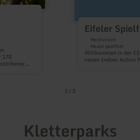
Eifeler Spiel
Mechernich
Heute geöffnet
en
Willkommen in der EI
r 170
neuen Indoor Action P
estorbener
nd
ns auf der
präparation
1
/
2
hung, das
- und
oßen
.
Kletterparks