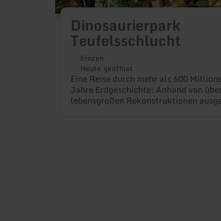
Dinosaurierpark
Teufelsschlucht
Ernzen
Heute geöffnet
Eine Reise durch mehr als 600 Million
Jahre Erdgeschichte: Anhand von übe
lebensgroßen Rekonstruktionen ausg
Arten illustriert der große Themen- u
Erlebnispark die Entwicklung des Lebe
Erde. Die wissenschaftliche Fossilien
bietet Einblicke in die aktuelle Forsc
Forschercamp, themenbezogene Aktiv
Spielbereiche und ein spannender
Audioguide vermitteln kleinen und gr
Besuchern Wissen, Erlebnis und Spaß