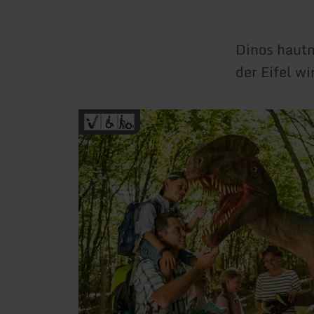
Dinos hautn
der Eifel w
mehr
erfahren
zu:
Dinosaurierpark
Teufelsschlucht