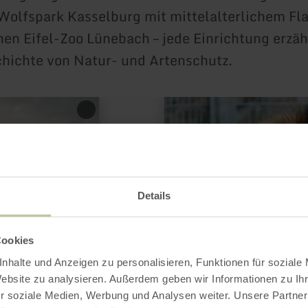
Wolfspark Kasselburg mit mittelalterlichem Fla
inen Eifel-Zoo Lünebach – jede Einrichtung erzäh
hichte von Natur- und Artenschutz.
mehr
erfahren
zu:
Eifel-
Zoo
Details
Cookies
nhalte und Anzeigen zu personalisieren, Funktionen für soziale
Website zu analysieren. Außerdem geben wir Informationen zu I
r soziale Medien, Werbung und Analysen weiter. Unsere Partner