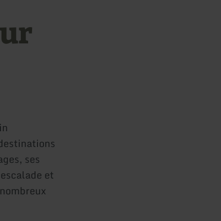
our
in
destinations
ages, ses
'escalade et
s nombreux