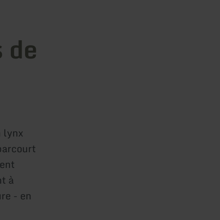
s de
 lynx
parcourt
ent
nt à
re - en