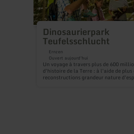
Dinosaurierpark
Teufelsschlucht
Ernzen
Ouvert aujourd'hui
Un voyage à travers plus de 600 milli
d'histoire de la Terre : à l'aide de plus
reconstructions grandeur nature d'es
disparues, ce grand parc à thème et d
illustre l'évolution de la vie sur Terre.
préparation scientifique des fossiles o
de la recherche actuelle, le camp des 
les zones d'activités et de jeux thémat
audioguide passionnant permettent aux
petits et grands, d'acquérir des conna
vivre des expériences et de s'amuser.