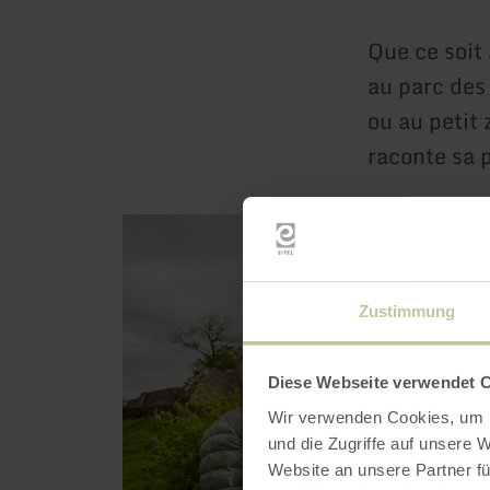
Que ce soit
au parc des
ou au petit
raconte sa p
en
savoir
plus
sur
:
Adler-
Zustimmung
und
Wolfspark
Kasselburg
Diese Webseite verwendet 
Wir verwenden Cookies, um I
und die Zugriffe auf unsere 
Website an unsere Partner fü