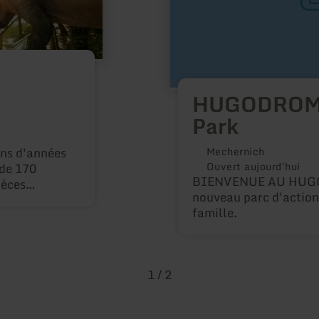
HUGODROM -
Park
ons d'années
Mechernich
Ouvert aujourd'hui
 de 170
BIENVENUE AU HUG
pèces
nouveau parc d'action
e découverte
famille.
 La
ffre un aperçu
chercheurs,
iques et un
1
/
2
 visiteurs,
issances, de