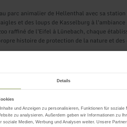
 au parc animalier de Hellenthal avec sa station
 aigles et des loups de Kasselburg à l'ambianc
 zoo raffiné de l'Eifel à Lünebach, chaque établ
ropre histoire de protection de la nature et des
en
savoir
plus
sur
:
Eifel-
Details
Zoo
Cookies
nhalte und Anzeigen zu personalisieren, Funktionen für soziale
Website zu analysieren. Außerdem geben wir Informationen zu I
r soziale Medien, Werbung und Analysen weiter. Unsere Partner