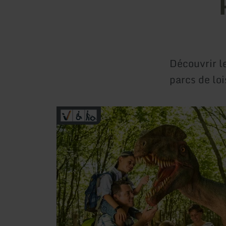
Découvrir le
parcs de loi
en
savoir
plus
sur
:
Dinosaurierpark
Teufelsschlucht