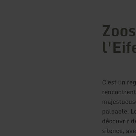
Zoos
l'Eif
C'est un re
rencontrent
majestueuse
palpable. Le
découvrir d
silence, av