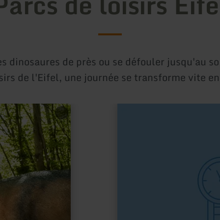
Parcs de loisirs Eife
s dinosaures de près ou se défouler jusqu'au soi
sirs de l'Eifel, une journée se transforme vite e
en
savoir
plus
sur
:
HUGODROM
-
Indoor
Action
Park