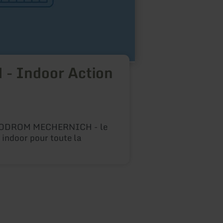
de 200
en des
avec d
matern
excurs
groupes événe
 Indoor Action
attrac
tenus 
ODROM MECHERNICH - le
 indoor pour toute la