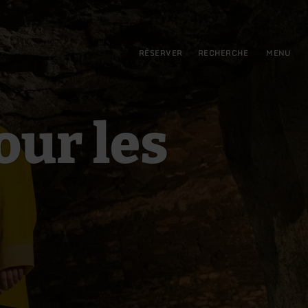
pal
incipale
RÉSERVER
RECHERCHE
MENU
our les