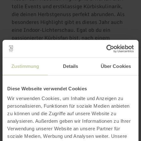
tolle Events und erstklassige Kürbiskulinarik,
die deinen Herbstgenuss perfekt abrunden. Als
besonderes Highlight gibt es dieses Jahr auch
eine Indoor-Lichterschau. Egal ob du ein
passionierter Kürbisfan bist, nach einem
einzigartigen Ausflug in der Eifel suchst, eine
Gruppe planst, deine Instagram-Follower
begeistern möchtest oder einfach nur einen
Zustimmung
Details
Über Cookies
unvergesslichen Tag mit Freunden erleben
willst – die Kürbisschau Atlantis ist dein
perfektes Herbstziel in der Nähe von
Diese Webseite verwendet Cookies
Euskirchen! Vergiss den Alltag und erlebe
Wir verwenden Cookies, um Inhalte und Anzeigen zu
magische Momente voller Kreativität und
personalisieren, Funktionen für soziale Medien anbieten
Herbstzauber.
zu können und die Zugriffe auf unsere Website zu
analysieren. Außerdem geben wir Informationen zu Ihrer
Wir freuen uns auf deinen Besuch.
Verwendung unserer Website an unsere Partner für
soziale Medien, Werbung und Analysen weiter. Unsere
Uhrzeit: 11.00-17.30 Uhr