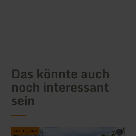
Das könnte auch
noch interessant
sein
mehr
mehr
ab 333,50 €
ab 2
erfahren
erfah