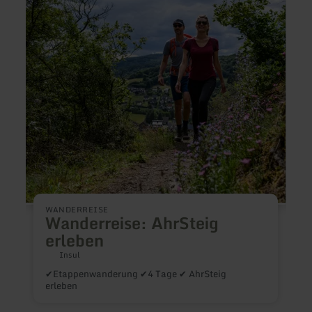
zu:
zu:
Wanderreise:
Canad
AhrSteig
erleben
WANDERREISE
Wanderreise: AhrSteig
erleben
K
Insul
m
✔Etappenwanderung ✔4 Tage ✔ AhrSteig
erleben