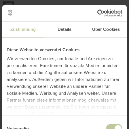
Zurück
Zum Hauptinhalt springen
Zur Suche springen
Zur Hauptnavigation springe
Zum Footer springen
zur
Startseite
BUCHEN
SUCHE
MENÜ
Nachfolgend aufgelistetes Freizeitangebot
Zustimmung
Details
Über Cookies
wurde vom Anbieter Rureifel Tourismus GmbH
auf der Buchungsplattform Regiondo
eingestellt. Für den Inhalt ist ausschließlich
Diese Webseite verwendet Cookies
der Anbieter Rureifel Tourismus GmbH
Wir verwenden Cookies, um Inhalte und Anzeigen zu
verantwortlich.
personalisieren, Funktionen für soziale Medien anbieten
zu können und die Zugriffe auf unsere Website zu
analysieren. Außerdem geben wir Informationen zu Ihrer
Verwendung unserer Website an unsere Partner für
soziale Medien, Werbung und Analysen weiter. Unsere
Partner führen diese Informationen möglicherweise mit
weiteren Daten zusammen, die Sie ihnen bereitgestellt
haben oder die sie im Rahmen Ihrer Nutzung der Dienste
gesammelt haben.
Einwilligungsauswahl
Notwendig