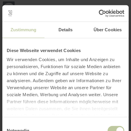
Back
Skip to main content
Skip to search
Skip to main navigation
Skip to footer
to
home
page
BOOK
SEARCH
MENU
The leisure activities listed below have been
Zustimmung
Details
Über Cookies
posted on the Regiondo booking platform by the
provider Rureifel Tourismus GmbH. The provider
Rureifel Tourismus GmbH is solely responsible
Diese Webseite verwendet Cookies
for the content.
Wir verwenden Cookies, um Inhalte und Anzeigen zu
personalisieren, Funktionen für soziale Medien anbieten
zu können und die Zugriffe auf unsere Website zu
analysieren. Außerdem geben wir Informationen zu Ihrer
Verwendung unserer Website an unsere Partner für
soziale Medien, Werbung und Analysen weiter. Unsere
Partner führen diese Informationen möglicherweise mit
weiteren Daten zusammen, die Sie ihnen bereitgestellt
haben oder die sie im Rahmen Ihrer Nutzung der Dienste
gesammelt haben.
Einwilligungsauswahl
Notwendig