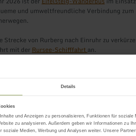
r 2026 ist der
Eifelsteig-Wanderbus
im Einsatz
queme und umweltfreundliche Verbindung zum E
tnerwegen.
e Strecke von Rurberg nach Einruhr zu verkürze
ahrt mit der
Rursee-Schifffahrt
an.
Impressionen
Details
Cookies
nhalte und Anzeigen zu personalisieren, Funktionen für soziale
Website zu analysieren. Außerdem geben wir Informationen zu I
r soziale Medien, Werbung und Analysen weiter. Unsere Partner