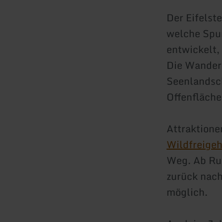
Der Eifelst
welche Spur
entwickelt,
Die Wanderu
Seenlandsc
Offenfläche
Attraktione
Wildfreige
Weg. Ab Rur
zurück nac
möglich.