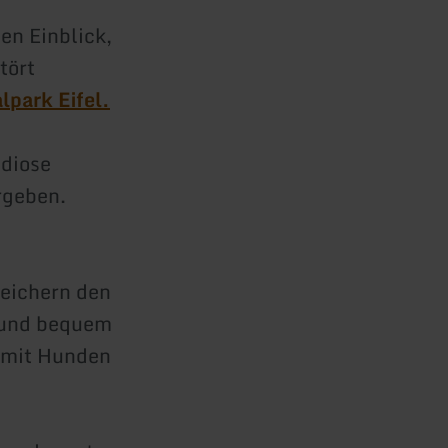
en Einblick,
tört
lpark Eifel.
ndiose
rgeben.
reichern den
h und bequem
 mit Hunden