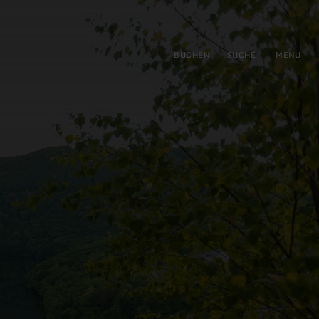
gen
ringen
BUCHEN
SUCHE
MENÜ