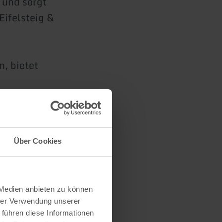
 und sorgt
ifelsteig &
n, bietet
Über Cookies
 Medien anbieten zu können
hrer Verwendung unserer
 führen diese Informationen