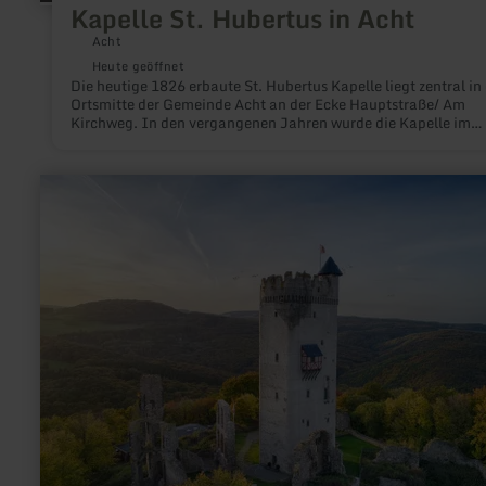
Kapelle St. Hubertus in Acht
Acht
Heute geöffnet
Die heutige 1826 erbaute St. Hubertus Kapelle liegt zentral in
Ortsmitte der Gemeinde Acht an der Ecke Hauptstraße/ Am
Kirchweg. In den vergangenen Jahren wurde die Kapelle im
Rahmen sehr vieler Baumaßnahmen liebevoll restauriert und i
ein gepfegter Blickfang inmitten des Ortes. Die heutige Kapelle
ein schlichter, verputzter Bruchsteinbau von 10,50 m Länge u
mehr
4,80 m Breite mit dreiseitigem Chorschluß, zwei Achsen
erfahren
rundbogiger Fenster und vierseitigem Dachreiter. Von der
zu:
Ausstattung der alten Kapelle sind verschiedene Figuren -
Burg
beispielsweise der Heilige Hubertus als Bischof mit Stab und 
Olbrück
sowie zwei Glocken erhalten geblieben.