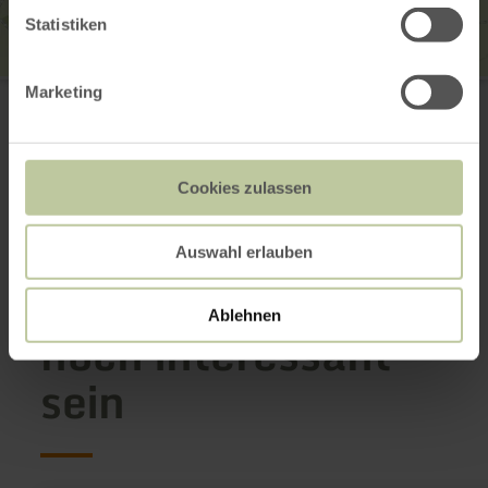
Statistiken
Kuckucksley
Marketing
Oleftalweg
53937 Schleiden-Olef
Anreise planen
in Karte anzeigen
Cookies zulassen
Auswahl erlauben
Das könnte auch
Ablehnen
noch interessant
sein