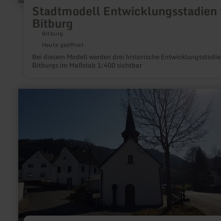
Stadtmodell Entwicklungsstadien
Bitburg
Bitburg
Heute geöffnet
Bei diesem Modell werden drei historische Entwicklungsstadi
Bitburgs im Maßstab 1:400 sichtbar
mehr
erfahren
zu:
Kapelle
St.
Hubertus
in
Acht