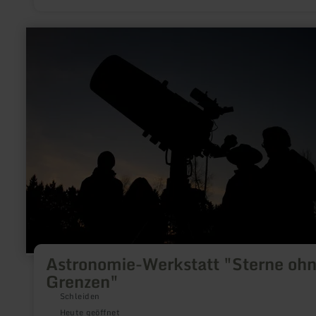
Besucher dem Schmied bei der Arbeit über die Schulter schau
Vorführungen auf Anfrage von April bis Oktober .
mehr
erfahren
zu:
Astronomie-
Werkstatt
"Sterne
ohne
Grenzen"
Astronomie-Werkstatt "Sterne oh
Grenzen"
Schleiden
Heute geöffnet