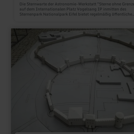
Die Sternwarte der Astronomie-Werkstatt "Sterne ohne Grenz
auf dem Internationalen Platz Vogelsang IP inmitten des
Sternenpark Nationalpark Eifel bietet regelmäßig öffentliche
Himmelsbeobachtungen an.
mehr
erfahren
zu:
Stadtmodell
Entwicklungsstadien
von
Bitburg