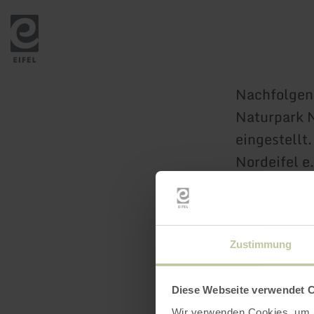
Zurück
zur
Startseite
Nachfolgend
Naturpark N
eingestellt
Nordeifel e
Zustimmung
Diese Webseite verwendet 
Wir verwenden Cookies, um I