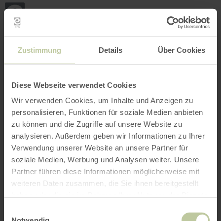
Retour
Aller au contenu principal
Aller à la recherche
Aller à la navigation principa
Aller au pied de page
à
la
page
RÉSERVER
RECHERCHE
MENU
d'accueil
L'offre de loisirs listée ci-dessous a été publiée
Zustimmung
Details
Über Cookies
par le prestataire Naturpark Nordeifel e.V. sur la
plateforme de réservation Regiondo. Le
prestataire Naturpark Nordeifel e.V. est seul
Diese Webseite verwendet Cookies
responsable du contenu.
Wir verwenden Cookies, um Inhalte und Anzeigen zu
personalisieren, Funktionen für soziale Medien anbieten
zu können und die Zugriffe auf unsere Website zu
analysieren. Außerdem geben wir Informationen zu Ihrer
Verwendung unserer Website an unsere Partner für
soziale Medien, Werbung und Analysen weiter. Unsere
Partner führen diese Informationen möglicherweise mit
weiteren Daten zusammen, die Sie ihnen bereitgestellt
haben oder die sie im Rahmen Ihrer Nutzung der Dienste
gesammelt haben.
Einwilligungsauswahl
Notwendig