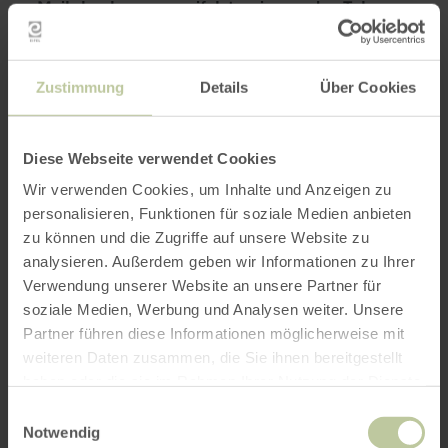
Mail: buchung@rureifel-tourismus.de , Tel.:
+49 2473-55205 55
Für einen reibunglosen Ablauf benötigen wir
Zustimmung
Details
Über Cookies
folgende Informationen:
Name der gewünschten Schlemmertour
Diese Webseite verwendet Cookies
Datum, wann diese stattfinden soll
Wir verwenden Cookies, um Inhalte und Anzeigen zu
personalisieren, Funktionen für soziale Medien anbieten
Teilnehmeranzahl
zu können und die Zugriffe auf unsere Website zu
Angaben zu Allergien/ Unverträglichkeiten/
analysieren. Außerdem geben wir Informationen zu Ihrer
Vegetariern, etc.
Verwendung unserer Website an unsere Partner für
soziale Medien, Werbung und Analysen weiter. Unsere
Ihren Vor- und Nachname
Partner führen diese Informationen möglicherweise mit
Ihre Postadresse (zwecks
weiteren Daten zusammen, die Sie ihnen bereitgestellt
Rechnungserstellung)
haben oder die sie im Rahmen Ihrer Nutzung der Dienste
Ihre Mailadresse
gesammelt haben.
Einwilligungsauswahl
Notwendig
Ihre Mobilnummer