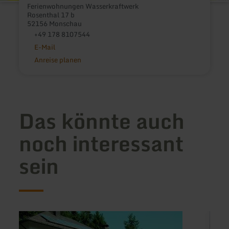
Ferienwohnungen Wasserkraftwerk
Rosenthal 17 b
52156 Monschau
+49 178 8107544
E-Mail
Anreise planen
Das könnte auch
noch interessant
sein
mehr
mehr
erfahren
erfah