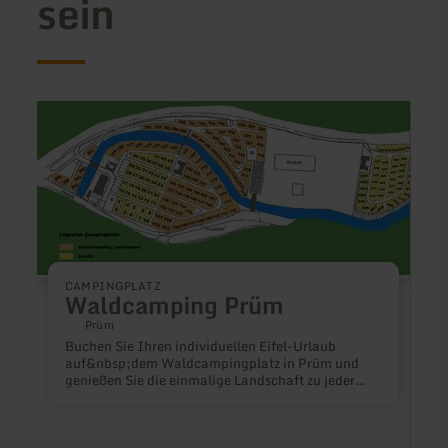
sein
mehr
mehr
erfahren
erfah
zu:
zu:
Waldcamping
Jugen
Prüm
Burg
Mons
CAMPINGPLATZ
Waldcamping Prüm
Prüm
Buchen Sie Ihren individuellen Eifel-Urlaub
auf&nbsp;dem Waldcampingplatz in Prüm und
genießen Sie die einmalige Landschaft zu jeder
Jahreszeit. Frische unbelastete Luft, freundliche
Menschen und ein perfekter Mix aus Erholung und
Aktivurlaub, lassen alle Ihre Urlaubswünsche wahr