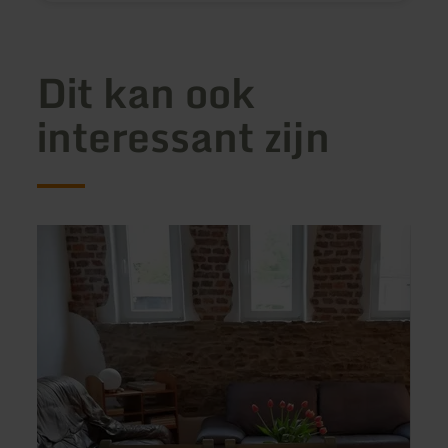
Dit kan ook
interessant zijn
meer
meer
informatie
inform
over:
over:
Isi-
Ferie
Hof
Kailb