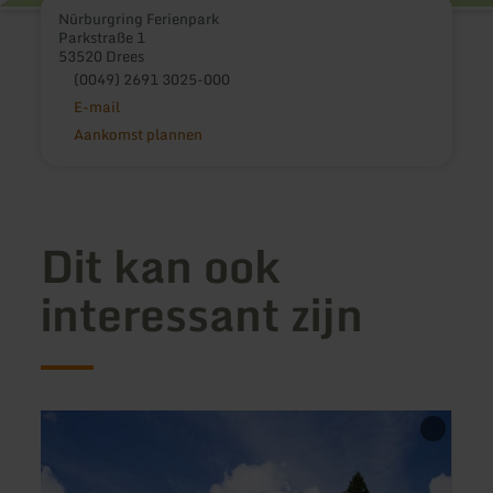
Nürburgring Ferienpark
Parkstraße 1
53520 Drees
(0049) 2691 3025-000
E-mail
Aankomst plannen
Dit kan ook
interessant zijn
meer
meer
informatie
inform
over:
over:
Jugendherberge
Camp
Bad
am