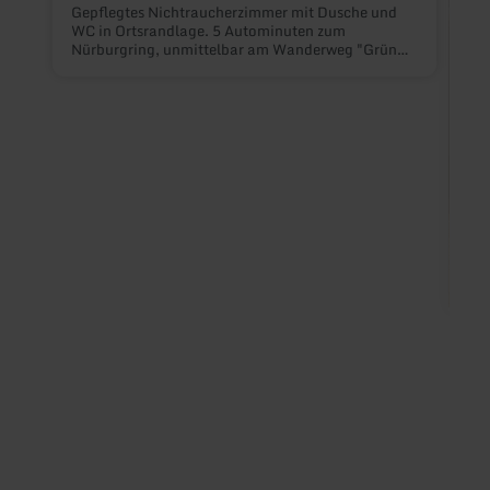
Gepflegtes Nichtraucherzimmer mit Dusche und
WC in Ortsrandlage. 5 Autominuten zum
Nürburgring, unmittelbar am Wanderweg "Grüne
Hölle" und am Fahrradweg Ahr-Eifel gelegen.
Auch als Familienzimmer geeignet bis 4 Personen
. Sonderpreise auf Anfrage möglich.
F
F
z
w
G
m