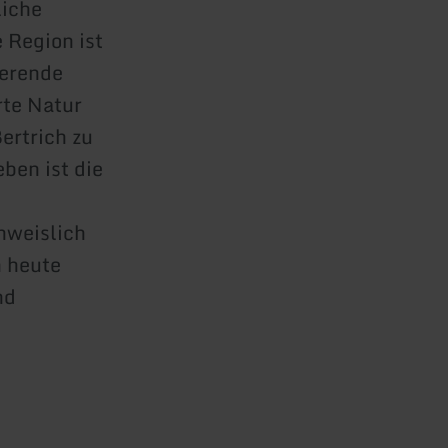
liche
 Region ist
ierende
rte Natur
ertrich zu
ben ist die
hweislich
h heute
nd