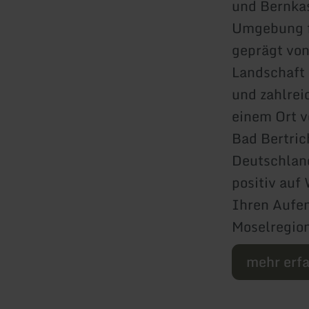
und Bernkas
Umgebung f
geprägt von
Landschaft 
und zahlrei
einem Ort v
Bad Bertrich
Deutschland
positiv auf
Ihren Aufen
Moselregion
mehr erf