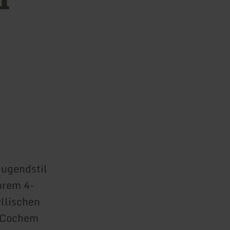
Jugendstil
hrem 4-
yllischen
n Cochem