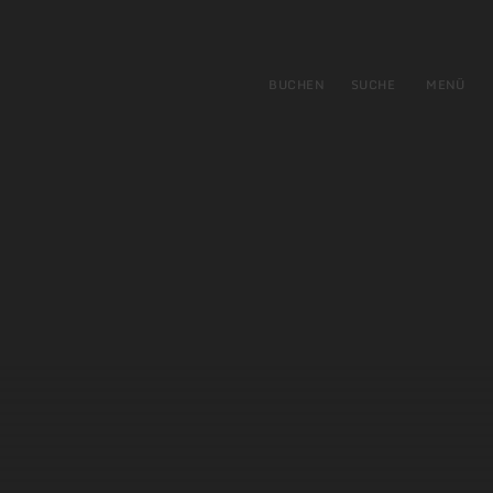
gen
ringen
BUCHEN
SUCHE
MENÜ