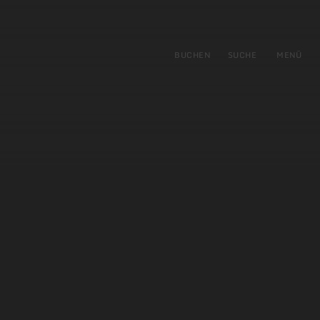
gen
ringen
BUCHEN
SUCHE
MENÜ