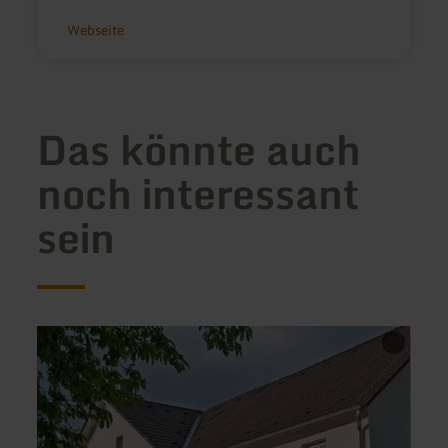
Webseite
Das könnte auch
noch interessant
sein
mehr
mehr
erfahren
erfah
zu:
zu:
Landhaus
Ferie
Theis
Walds
und
Dorfs