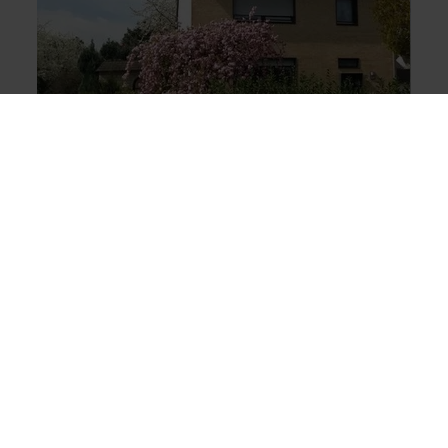
Gästehaus Peterhoff
Düren
Hartelijk welkom thuis! Het gastenverblijf
Peterhoff wenst zijn gasten een meerwaarde tegen
de best mogelijke prijs te bieden. Het heeft een
centrale ligging in het stadsdeel Birkesdorf, ten
westen van het centrum, en is toch rustig gelegen.
De autosnelweg A4 Keulen/Aken is gemakkelijk in
2 minuten te bereiken. Goede verbinding ook met
A 44, Jülich/Niederzier en A 61 in de richting van
Mönchengladbach en Düsseldorf. Comfortabele
kamers met een verschillende oppervlakte, in een
groot vrijstaand huis met een bijna 900 m² grote