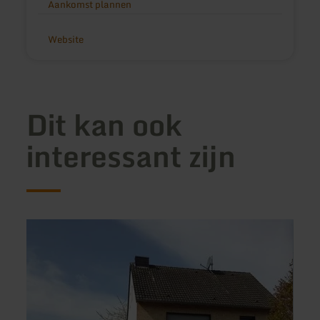
Aankomst plannen
Website
Dit kan ook
interessant zijn
meer
meer
informatie
inform
over:
over:
Gästehaus
Ferie
Peterhoff
Schne