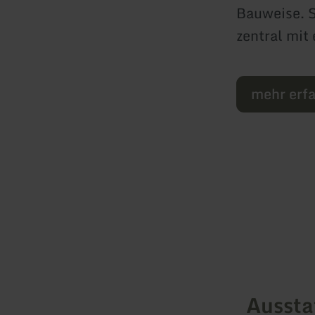
Bauweise. S
zentral mit
mehr erf
Ausst