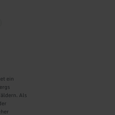
et ein
ergs
äldern. Als
der
cher