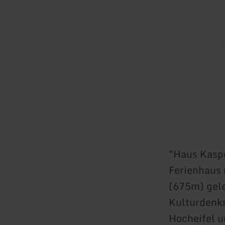
"Haus Kaspe
Ferienhaus
(675m) gele
Kulturdenkm
Hocheifel u