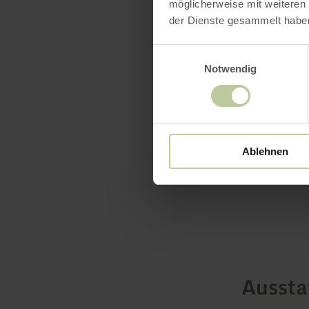
strecken Si
möglicherweise mit weiteren
einem geseu
der Dienste gesammelt habe
werden sich
Einwilligungsauswahl
Notwendig
mehr erf
Ablehnen
Ausst