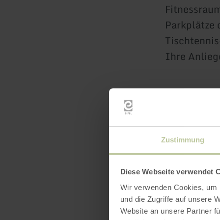
Fitnessraum
Parkplätze 
Tischtennis
Ihre Anlieg
Wähl
Zeit!
Zustimmung
68 Mal indi
Diese Webseite verwendet 
die Wohnung
Wir verwenden Cookies, um I
und die Zugriffe auf unsere 
nach einem 
Website an unsere Partner fü