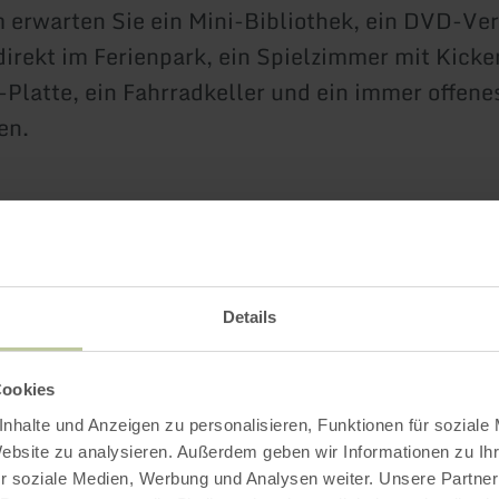
 erwarten Sie ein Mini-Bibliothek, ein DVD-Ver
direkt im Ferienpark, ein Spielzimmer mit Kicke
-Platte, ein Fahrradkeller und ein immer offene
en.
en Sie Ihr Zuhaus
Details
viduell, 68 Mal besonders, 68 Mal komfortabel –
Cookies
en in Ihrer Unterkunft in Gemünd-Eifel. Lasse
nhalte und Anzeigen zu personalisieren, Funktionen für soziale
Website zu analysieren. Außerdem geben wir Informationen zu I
erlebnisreichen Tag im Nationalpark aufs Bett 
r soziale Medien, Werbung und Analysen weiter. Unsere Partner