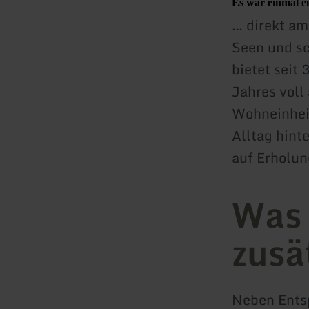
Es war einmal e
… direkt a
Seen und sc
bietet seit
Jahres voll
Wohneinheit
Alltag hinte
auf Erholun
Was 
zusä
Neben Ents