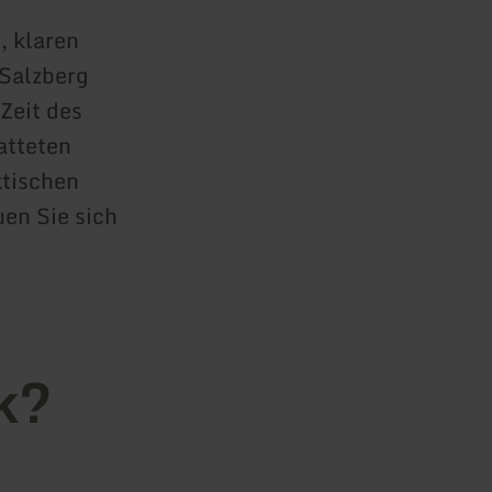
, klaren
Salzberg
 Zeit des
atteten
ktischen
uen Sie sich
k?