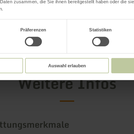
e alle Viere von sich und versenken Sie Ihren K
 Daten zusammen, die Sie ihnen bereitgestellt haben oder die s
fzten „herrlich!“ in Ihr Kissen. Wir sind uns si
n.
 an Ihrem persönlichen Rückzugsort wohlfühle
Präferenzen
Statistiken
ahren
Auswahl erlauben
Weitere Infos
attungsmerkmale