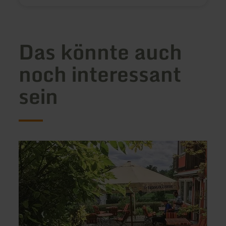
Das könnte auch
noch interessant
sein
mehr
mehr
erfahren
erfah
zu:
zu:
Pension
Mais
Haus
Riviér
Sonneck
Ferie