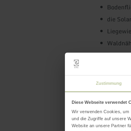
Bodenfl
die Sola
Liegewi
Waldnä
keine Ha
die Wohn
preiswer
Zustimmung
dm, 2 Ta
ermäßig
Diese Webseite verwendet 
ermäßigt
Wir verwenden Cookies, um I
und die Zugriffe auf unsere 
freier E
Website an unsere Partner fü