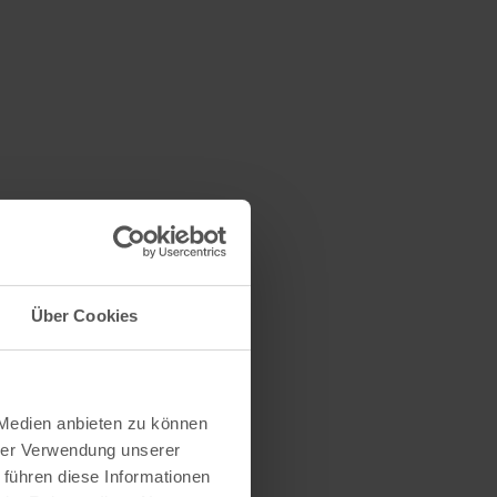
a, Netto,
Über Cookies
hen
 Medien anbieten zu können
hrer Verwendung unserer
 führen diese Informationen