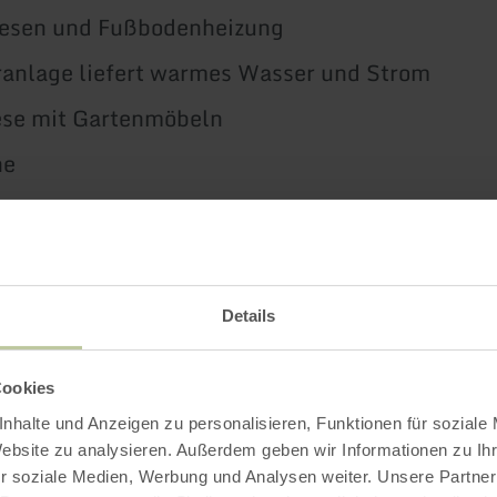
iesen und Fußbodenheizung
ranlage liefert warmes Wasser und Strom
ese mit Gartenmöbeln
he
ustiere
ung ist für Allergiker bestens geeignet
tes Frühstückscafé, Ärzte, Apotheke, Aldi, Edek
Details
nkstellen und Gastronomie im Ort
te Tageskarte der Roetgen-Therme
Cookies
e Eintrittskarte für die Carolus-Therme in Aac
nhalte und Anzeigen zu personalisieren, Funktionen für soziale
Website zu analysieren. Außerdem geben wir Informationen zu I
intritt im Naturfreibad am Rursee in Rurberg
r soziale Medien, Werbung und Analysen weiter. Unsere Partner