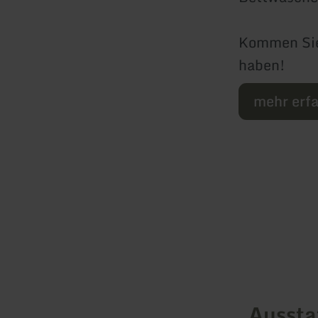
Kommen Sie 
haben!
mehr erf
Ausst