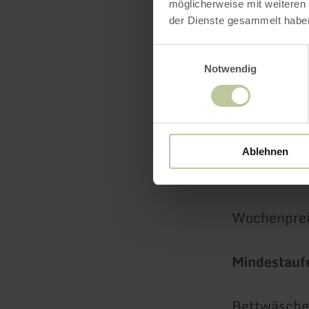
möglicherweise mit weiteren
Ermäßigt
der Dienste gesammelt habe
die Bush
Einwilligungsauswahl
entfernt
Notwendig
Aufentha
Ablehnen
pro Üb
Woche
Mindestauf
Bettwäsche,