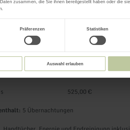
 Daten zusammen, die Sie ihnen bereitgestellt haben oder die s
er Eintritt in die Ausstellung auf Vogelsang IP
n.
altestelle z.B. nach Aachen oder in die Eifel ist
Präferenzen
Statistiken
lt Preis pro Übernachtung für 2 Pe
Auswahl erlauben
ernachtung 75,00 €
npreis 525,00 €
enthalt:
5 Übernachtungen
 Handtücher, Energie und Endreinigung inklusi