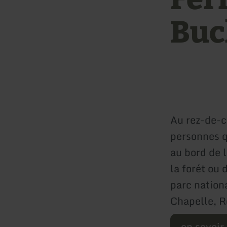
Buc
Au rez-de-
personnes q
au bord de 
la forét ou 
parc nation
Chapelle, R
en savoir