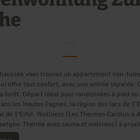
he
chaussée voes trouvez un appartement non-fum
ui offre tout confort, avec une entrée séparée. 
la forét. Départ idéal pour randonnées à pied ou
dans les Hautes Fagnes, la région des lacs de I'E
al de I'Eifel. Wellness (Les Thermes Carolus à A
oetgen-Therme avec sauna et wellness) à proxi
 plus