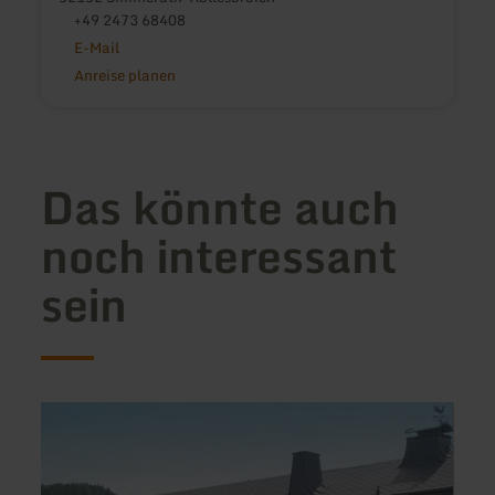
+49 2473 68408
E-Mail
Anreise planen
Das könnte auch
noch interessant
sein
mehr
mehr
erfahren
erfah
zu:
zu:
Ferienwohnungen
Ferie
Blum
Amme