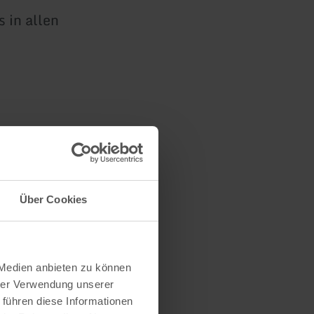
 in allen
Über Cookies
arage
hnung nach
 Medien anbieten zu können
hrer Verwendung unserer
 führen diese Informationen