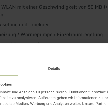
WLAN mit einer Geschwindigkeit von 50 MBit/s
n.
schine und Trockner
heizung / Wärmepumpe / Einzelraumregelung
lage / Zonenregelung
lierte Wohnraumlüftung
Hausautomation sowie Jalousien elektrisch.
Details
ellplatz je Wohnung (auf Wunsch alternativ G
)
Cookies
ion für Elektroautos je Ferienwohnung (Abrec
nhalte und Anzeigen zu personalisieren, Funktionen für soziale
ch)
Website zu analysieren. Außerdem geben wir Informationen zu I
r soziale Medien, Werbung und Analysen weiter. Unsere Partner