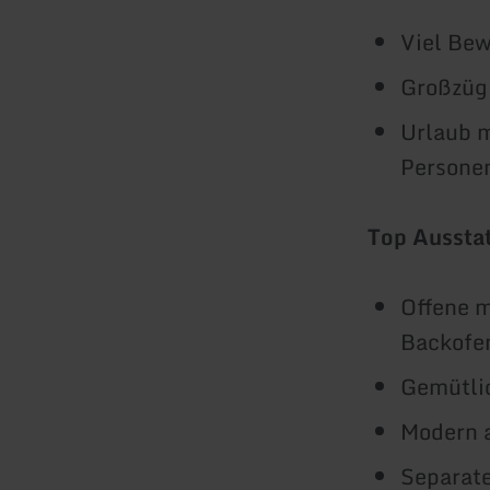
Viel Bew
Großzügi
Urlaub m
Personen
Top Aussta
Offene 
Backofe
Gemütli
Modern 
Separat