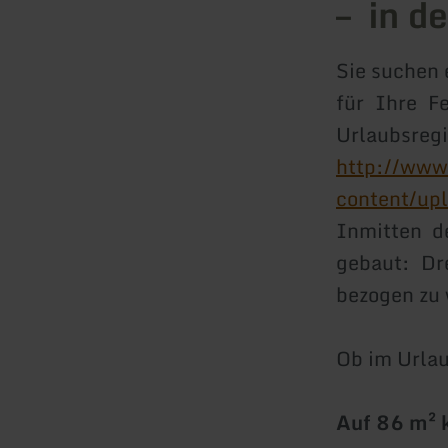
– in d
Sie suchen 
für Ihre F
Urlaubs
http://www
content/up
Inmitten d
gebaut: D
bezogen zu
Ob im Urlau
Auf 86 m² 