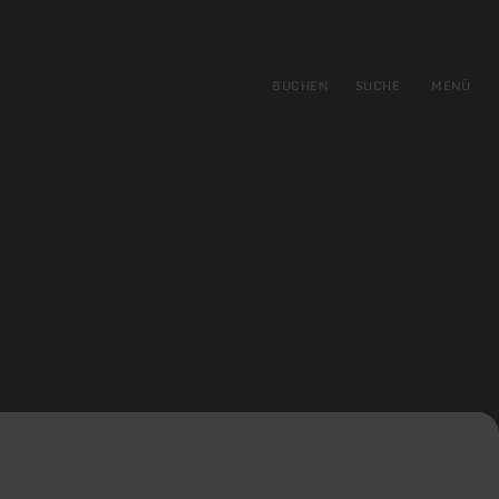
gen
ringen
BUCHEN
SUCHE
MENÜ