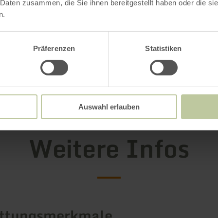
 Daten zusammen, die Sie ihnen bereitgestellt haben oder die s
er stellt noch weitere Unterkünfte zur Verfügu
n.
wohnungen-pellenzblick.de
Präferenzen
Statistiken
ahren
Auswahl erlauben
Weitere Infos
attungsmerkmale