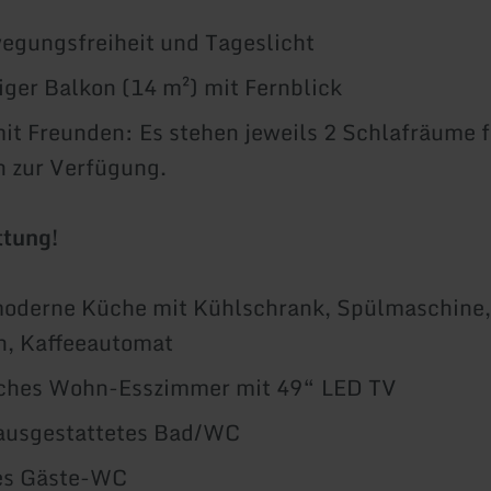
egungsfreiheit und Tageslicht
ger Balkon (14 m²) mit Fernblick
it Freunden: Es stehen jeweils 2 Schlafräume f
 zur Verfügung.
ttung!
moderne Küche mit Kühlschrank, Spülmaschine,
n, Kaffeeautomat
ches Wohn-Esszimmer mit 49“ LED TV
ausgestattetes Bad/WC
es Gäste-WC