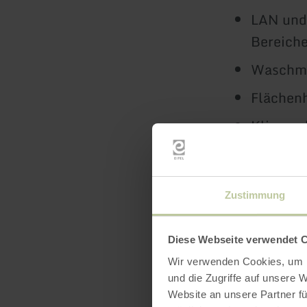
LAN und 
Bereiche
Waschma
Flächen
Klimaan
Kontrol
Weitere 
Zustimmung
1 KFZ-St
möglich
Diese Webseite verwendet 
Ladestat
Wir verwenden Cookies, um I
Verbrau
und die Zugriffe auf unsere 
Website an unsere Partner fü