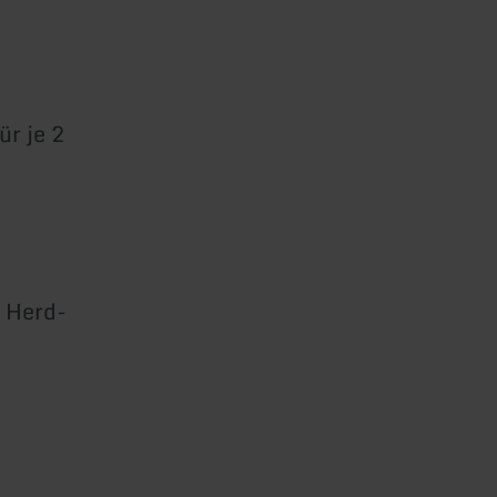
ür je 2
 Herd-