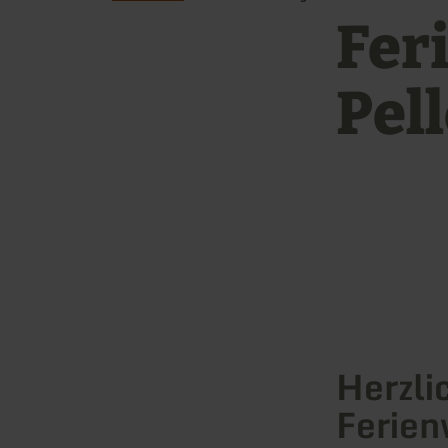
Fer
Pel
Herzli
Ferien