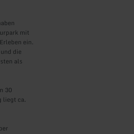
haben
turpark mit
Erleben ein.
 und die
sten als
on 30
liegt ca.
ber