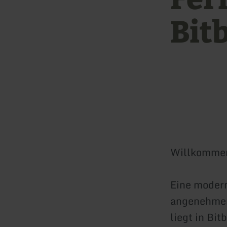
Bit
Willkommen
Eine moder
angenehmer 
liegt in Bit