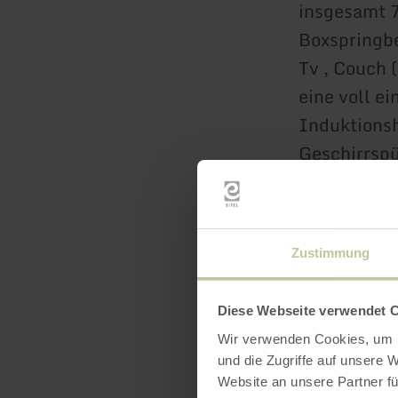
insgesamt 
Boxspringb
Tv , Couch 
eine voll e
Induktionsh
Geschirrsp
Die Ferienw
Zustimmung
Das natürli
Spiegel und
Diese Webseite verwendet 
Wir verwenden Cookies, um I
Die Heizun
und die Zugriffe auf unsere 
Verbindung
Website an unsere Partner fü