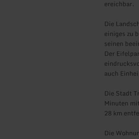
ereichbar.
Die Landsch
einiges zu 
seinen beei
Der Eifelpa
eindrucksvo
auch Einhe
Die Stadt T
Minuten mit
28 km entfe
Die Wohnung