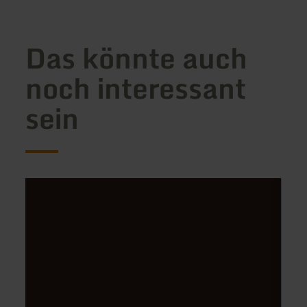
Das könnte auch
noch interessant
sein
mehr
mehr
erfahren
erfah
zu:
zu:
Eifeel
FeWo
living,
58
Ferienwohnung