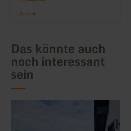
Webseite
Das könnte auch
noch interessant
sein
mehr
mehr
erfahren
erfah
zu:
zu:
Fewo
Ferie
Landlust
Vulka
-
Nordeifel