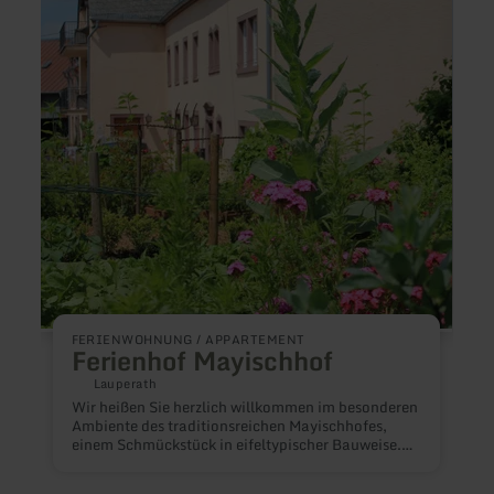
erfahren
erfah
zu:
zu:
Ferienhof
DER
Mayischhof
Hirsc
H
FERIENWOHNUNG / APPARTEMENT
Ferienhof Mayischhof
E
Lauperath
m
Wir heißen Sie herzlich willkommen im besonderen
m
Ambiente des traditionsreichen Mayischhofes,
b
einem Schmückstück in eifeltypischer Bauweise.
e
Mit angrenzendem Bauerngarten, malerisch bunt
e
mit Gemüse, Obst und Blumen ist er nicht nur für
d