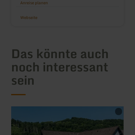
Anreise planen
Webseite
Das könnte auch
noch interessant
sein
mehr
mehr
erfahren
erfah
zu:
zu:
Hotel
Resta
Im
Pensi
Fachwerkhof
Im