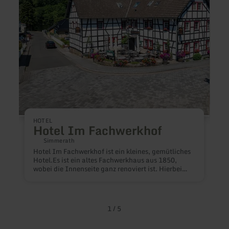
Pfenn
H
HOTEL
Hotel Im Fachwerkhof
Simmerath
P
Hotel Im Fachwerkhof ist ein kleines, gemütliches
Hotel.Es ist ein altes Fachwerkhaus aus 1850,
D
wobei die Innenseite ganz renoviert ist. Hierbei
g
sind noch alte Fassaden zu sehen. Das Hotel
D
verfügt über Doppel-, Dreibett- und
K
Vierbettzimmer. Alle Zimmer verfügen über ein
g
eigenes Badezimmer.
u
1
/
5
W
V