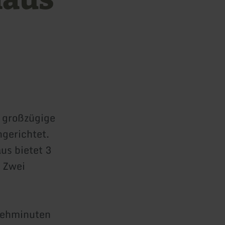
r großzügige
ngerichtet.
us bietet 3
 Zwei
 Gehminuten