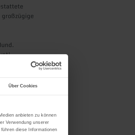
stattete
d großzügige
Hund.
unt!
Über Cookies
 Medien anbieten zu können
hrer Verwendung unserer
 führen diese Informationen