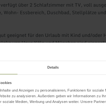
verfügt über 2 Schlafzimmer mit TV, voll ausge
, Wohn- Essbereich, Duschbad, Stellplätze un
ut geeignet für den Urlaub mit Kind und/oder 
tücke von Haus Köln und München sind eingezä
uns auf Euch. Antonia & Klaus
Details
ahren
Cookies
nhalte und Anzeigen zu personalisieren, Funktionen für soziale
Website zu analysieren. Außerdem geben wir Informationen zu I
r soziale Medien, Werbung und Analysen weiter. Unsere Partner