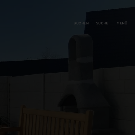
gen
ringen
BUCHEN
SUCHE
MENÜ