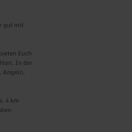
r gut mit
bieten Euch
len. In der
. Angeln,
a. 4 km
aben