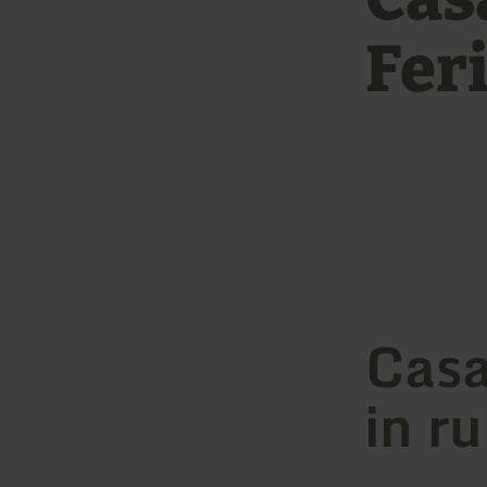
Fer
Casa
in r