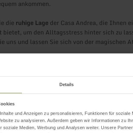
bequem ankommen.
ie die
ruhige Lage
der Casa Andrea, die Ihnen e
 bietet, um den Alltagsstress hinter sich zu las
e uns und lassen Sie sich von der magischen 
!
ahren
Details
Cookies
Weitere Infos
nhalte und Anzeigen zu personalisieren, Funktionen für soziale
Website zu analysieren. Außerdem geben wir Informationen zu I
r soziale Medien, Werbung und Analysen weiter. Unsere Partner