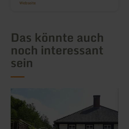
Webseite
Das könnte auch
noch interessant
sein
mehr
mehr
erfahren
erfah
zu:
zu:
Ferienwohnungen
Gäste
Wasserkraftwerk
Zum
Stehl