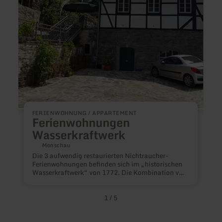
H
D
F
FERIENWOHNUNG / APPARTEMENT
u
Ferienwohnungen
F
Wasserkraftwerk
u
R
Monschau
Die 3 aufwendig restaurierten Nichtraucher-
Ferienwohnungen befinden sich im „historischen
Wasserkraftwerk“ von 1772. Die Kombination von
Historischem und Modernem gibt diesen
Wohnungen eine besondere Atmosphäre. Jede
Ferienwohnung verfügt über einen separaten
1
/
5
Eingang. Im Außenbereich der Ferienwohnung
befinden sich zwei Sonnenterassen und eine