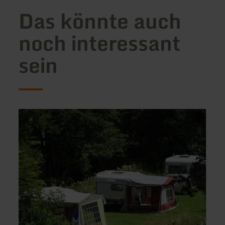
Das könnte auch
noch interessant
sein
mehr
mehr
erfahren
erfah
zu:
zu:
Campinganlage
Ferie
Schafbachmühle
Dreier
Ley