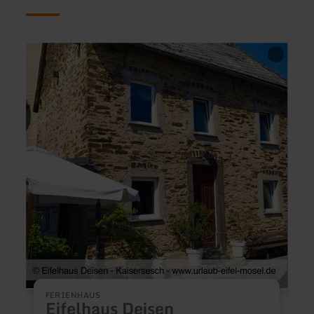
mehr
mehr
erfahren
erfah
zu:
zu:
Eifelhaus
Ferie
Deisen
Das
Glori
FERIENHAUS
Eifelhaus Deisen
F