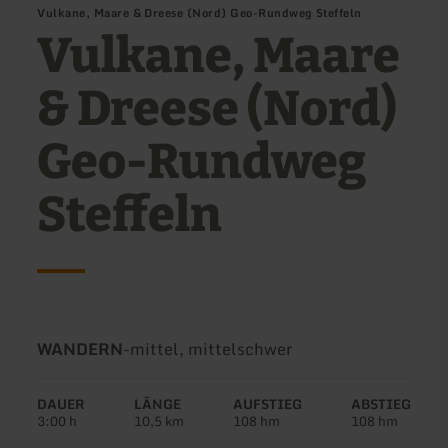
Vulkane, Maare & Dreese (Nord) Geo-Rundweg Steffeln
Vulkane, Maare
& Dreese (Nord)
Geo-Rundweg
Steffeln
Art
Schwierigkeit:
WANDERN
-
mittel, mittelschwer
der
Tour:
DAUER
LÄNGE
AUFSTIEG
ABSTIEG
3:00 h
10,5 km
108 hm
108 hm