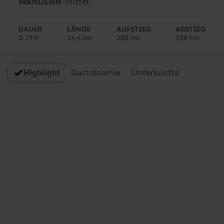
Art
Schwierigkeit:
WANDERN
-
mittel
der
Tour:
DAUER
LÄNGE
AUFSTIEG
ABSTIEG
3:19 h
14,4 km
288 hm
288 hm
Highlight
Gastronomie
Unterkünfte