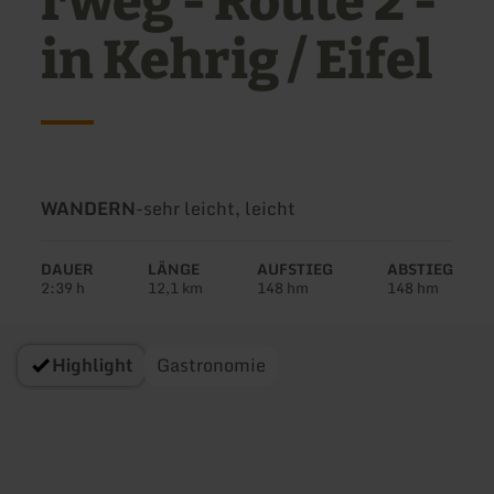
rweg - Route 2 -
in Kehrig / Eifel
Art
Schwierigkeit:
WANDERN
-
sehr leicht, leicht
der
Tour:
DAUER
LÄNGE
AUFSTIEG
ABSTIEG
2:39 h
12,1 km
148 hm
148 hm
Highlight
Gastronomie