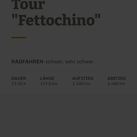
Tour
"Fettochino"
Art
Schwierigkeit:
RADFAHREN
-
schwer, sehr schwer
der
Tour:
DAUER
LÄNGE
AUFSTIEG
ABSTIEG
13:20 h
119,0 km
1.400 hm
1.400 hm